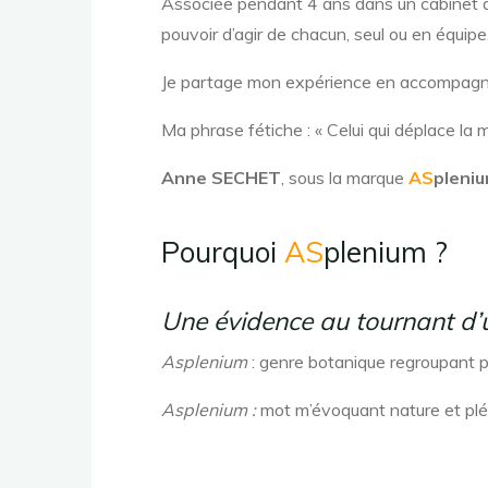
Associée pendant 4 ans dans un cabinet de c
pouvoir d’agir de chacun, seul ou en équipe
Je partage mon expérience en accompagnant
Ma phrase fétiche : « Celui qui déplace la 
Anne SECHET
, sous la marque
AS
pleni
Pourquoi
AS
plenium ?
Une évidence au tournant d’u
Asplenium
: genre botanique regroupant p
Asplenium :
mot m’évoquant nature et plé